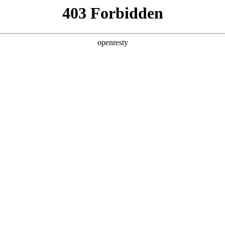
产品及服务
行业解决方案
合作伙伴
投资者关系
全球顶尖科技公司的长期深度合作，构建起覆盖企业数字化转型全产业链
完整的数字化产品技术镜像。